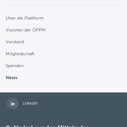
Über die Plattform
Visionen der ÖPPM
Vorstand
Mitgliedschaft
Spenden
News
Folgen Sie uns auf
LinkedIn