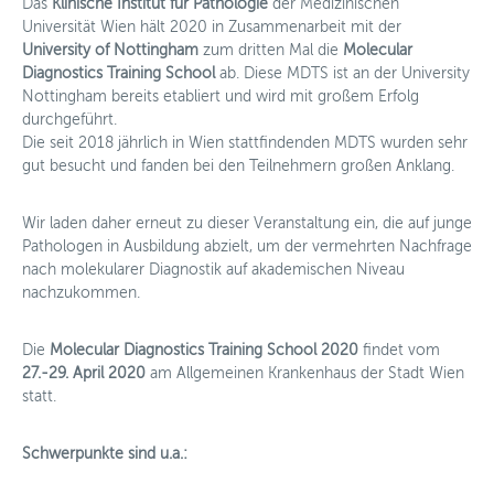
Das
Klinische Institut für Pathologie
der Medizinischen
Spenden
Universität Wien hält 2020 in Zusammenarbeit mit der
University of Nottingham
zum dritten Mal die
Molecular
News
Diagnostics Training School
ab. Diese MDTS ist an der University
Nottingham bereits etabliert und wird mit großem Erfolg
Mitglieder
durchgeführt.
Die seit 2018 jährlich in Wien stattfindenden MDTS wurden sehr
Personalisierte Medizin
gut besucht und fanden bei den Teilnehmern großen Anklang.
Arbeitsgruppen
Wir laden daher erneut zu dieser Veranstaltung ein, die auf junge
Pathologen in Ausbildung abzielt, um der vermehrten Nachfrage
Aktivitäten
nach molekularer Diagnostik auf akademischen Niveau
nachzukommen.
Fördermöglichkeiten
Die
Molecular Diagnostics Training School 2020
findet vom
News
27.-29. April 2020
am Allgemeinen Krankenhaus der Stadt Wien
statt.
Kontakt
Schwerpunkte sind u.a.: