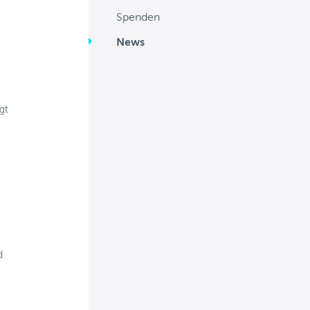
Mitgliedschaft
Spenden
Spenden
News
News
Mitglieder
gt
Personalisierte Medizin
Arbeitsgruppen
Aktivitäten
Fördermöglichkeiten
News
d
Kontakt