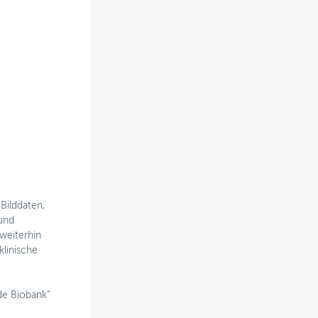
 Bilddaten,
 und
weiterhin
klinische
de Biobank“