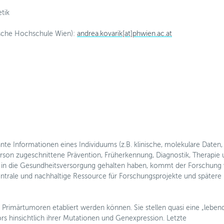
tik
ische Hochschule Wien):
andrea.kovarik[at]phwien.ac.at
elevante Informationen eines Individuums (z.B. klinische, molekulare Daten,
e Person zugeschnittene Prävention, Früherkennung, Diagnostik, Therapie
g in die Gesundheitsversorgung gehalten haben, kommt der Forschung 
ntrale und nachhaltige Ressource für Forschungsprojekte und spätere 
s Primärtumoren etabliert werden können. Sie stellen quasi eine „leben
rs hinsichtlich ihrer Mutationen und Genexpression. Letzte