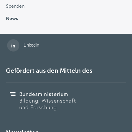
Spenden
News
Folgen Sie uns auf
LinkedIn
Gefördert aus den Mitteln des