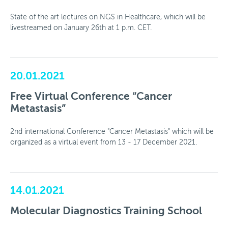
Spenden
State of the art lectures on NGS in Healthcare, which will be
livestreamed on January 26th at 1 p.m. CET.
News
Mitglieder
20.01.2021
Personalisierte Medizin
Free Virtual Conference “Cancer
Arbeitsgruppen
Metastasis”
Aktivitäten
2nd international Conference "Cancer Metastasis" which will be
Fördermöglichkeiten
organized as a virtual event from 13 - 17 December 2021.
News
Kontakt
14.01.2021
Molecular Diagnostics Training School