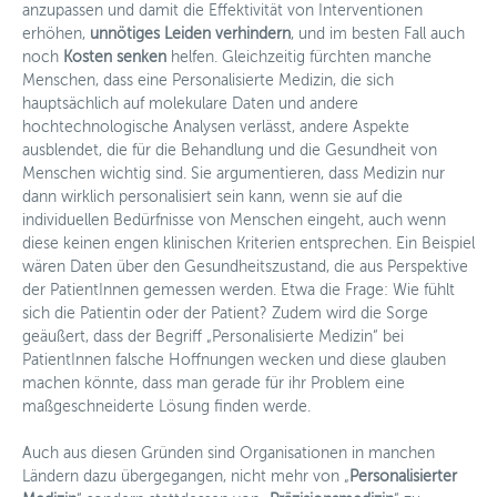
anzupassen und damit die Effektivität von Interventionen
Für PatientInnen & Selbsthilfegruppen
erhöhen,
unnötiges Leiden verhindern
, und im besten Fall auch
noch
Kosten senken
helfen. Gleichzeitig fürchten manche
Onlinekurs: Personalisierte Medizin
Menschen, dass eine Personalisierte Medizin, die sich
hauptsächlich auf molekulare Daten und andere
Arbeitsgruppen
hochtechnologische Analysen verlässt, andere Aspekte
ausblendet, die für die Behandlung und die Gesundheit von
Aktivitäten
Menschen wichtig sind. Sie argumentieren, dass Medizin nur
dann wirklich personalisiert sein kann, wenn sie auf die
Fördermöglichkeiten
individuellen Bedürfnisse von Menschen eingeht, auch wenn
diese keinen engen klinischen Kriterien entsprechen. Ein Beispiel
News
wären Daten über den Gesundheitszustand, die aus Perspektive
der PatientInnen gemessen werden. Etwa die Frage: Wie fühlt
Kontakt
sich die Patientin oder der Patient? Zudem wird die Sorge
geäußert, dass der Begriff „Personalisierte Medizin“ bei
PatientInnen falsche Hoffnungen wecken und diese glauben
machen könnte, dass man gerade für ihr Problem eine
maßgeschneiderte Lösung finden werde.
Auch aus diesen Gründen sind Organisationen in manchen
Ländern dazu übergegangen, nicht mehr von „
Personalisierter