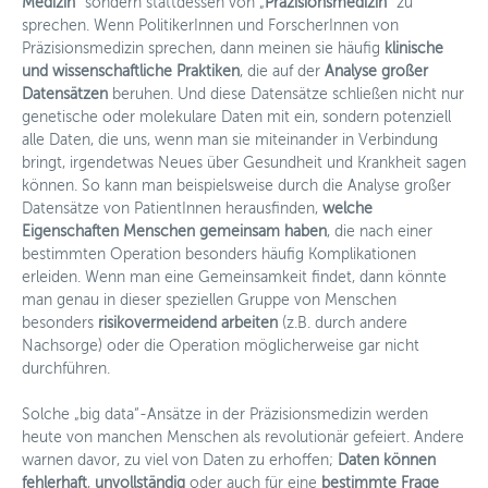
Medizin
“ sondern stattdessen von „
Präzisionsmedizin
“ zu
sprechen. Wenn PolitikerInnen und ForscherInnen von
Präzisionsmedizin sprechen, dann meinen sie häufig
klinische
und wissenschaftliche Praktiken
, die auf der
Analyse großer
Datensätzen
beruhen. Und diese Datensätze schließen nicht nur
genetische oder molekulare Daten mit ein, sondern potenziell
alle Daten, die uns, wenn man sie miteinander in Verbindung
bringt, irgendetwas Neues über Gesundheit und Krankheit sagen
können. So kann man beispielsweise durch die Analyse großer
Datensätze von PatientInnen herausfinden,
welche
Eigenschaften Menschen gemeinsam haben
, die nach einer
bestimmten Operation besonders häufig Komplikationen
erleiden. Wenn man eine Gemeinsamkeit findet, dann könnte
man genau in dieser speziellen Gruppe von Menschen
besonders
risikovermeidend arbeiten
(z.B. durch andere
Nachsorge) oder die Operation möglicherweise gar nicht
durchführen.
Solche „big data“-Ansätze in der Präzisionsmedizin werden
heute von manchen Menschen als revolutionär gefeiert. Andere
warnen davor, zu viel von Daten zu erhoffen;
Daten können
fehlerhaft
,
unvollständig
oder auch für eine
bestimmte Frage