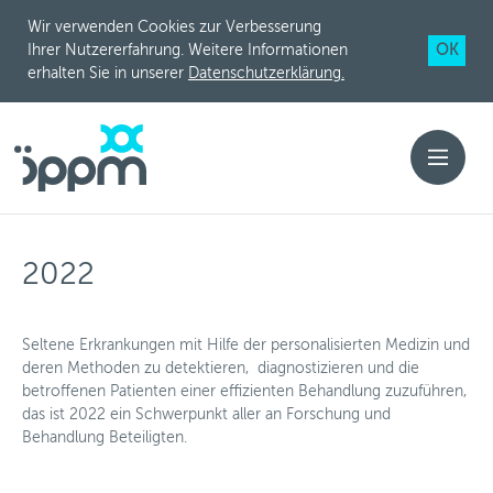
Wir verwenden Cookies zur Verbesserung
T
OK
Ihrer Nutzererfahrung. Weitere Informationen
o
erhalten Sie in unserer
Datenschutzerklärung.
g
g
l
e
n
Die Jahrestagung der ÖPPM 2026
a
T
v
o
i
Die Jahrestagung der ÖPPM 2024
g
g
a
g
t
Die Jahrestagung der ÖPPM 2023
i
l
o
e
n
2022
n
Die ÖPPM
a
v
Mitglieder
i
Seltene Erkrankungen mit Hilfe der personalisierten Medizin und
g
deren Methoden zu detektieren, diagnostizieren und die
a
Personalisierte Medizin
t
betroffenen Patienten einer effizienten Behandlung zuzuführen,
i
das ist 2022 ein Schwerpunkt aller an Forschung und
Arbeitsgruppen
o
Behandlung Beteiligten.
n
Aktivitäten