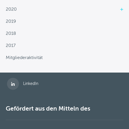
Mitgliederaktivität
2020
Fördermöglichkeiten
2019
News
2018
Kontakt
2017
Mitgliederaktivität
Folgen Sie uns auf
LinkedIn
Gefördert aus den Mitteln des