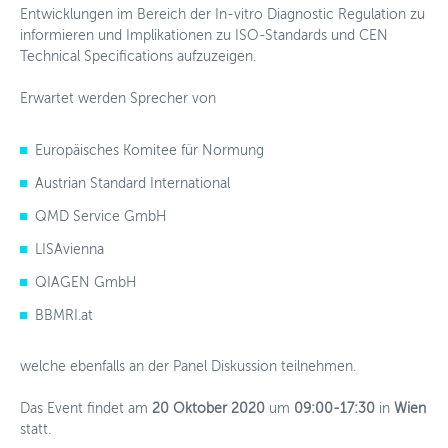
Entwicklungen im Bereich der In-vitro Diagnostic Regulation zu
Spenden
informieren und Implikationen zu ISO-Standards und CEN
Technical Specifications aufzuzeigen.
News
Erwartet werden Sprecher von
Mitglieder
Personalisierte Medizin
Europäisches Komitee für Normung
Austrian Standard International
Arbeitsgruppen
QMD Service GmbH
Aktivitäten
LISAvienna
Fördermöglichkeiten
QIAGEN GmbH
BBMRI.at
News
welche ebenfalls an der Panel Diskussion teilnehmen.
Kontakt
Das Event findet am
20 Oktober 2020
um
09:00-17:30
in
Wien
statt.