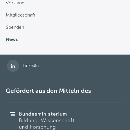
Vorstand
Mitgliedschaft
Spenden
News
Folgen Sie uns auf
LinkedIn
Gefördert aus den Mitteln des