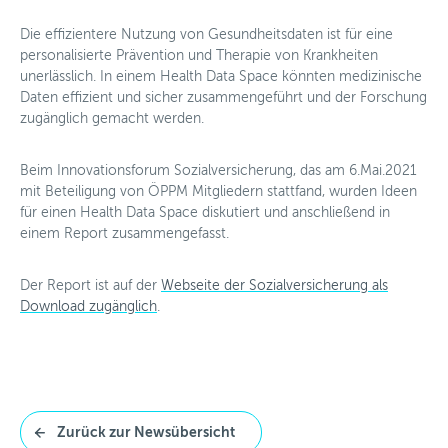
Spenden
Die effizientere Nutzung von Gesundheitsdaten ist für eine
personalisierte Prävention und Therapie von Krankheiten
News
unerlässlich. In einem Health Data Space könnten medizinische
Daten effizient und sicher zusammengeführt und der Forschung
Mitglieder
zugänglich gemacht werden.
Personalisierte Medizin
Beim Innovationsforum Sozialversicherung, das am 6.Mai.2021
mit Beteiligung von ÖPPM Mitgliedern stattfand, wurden Ideen
Arbeitsgruppen
für einen Health Data Space diskutiert und anschließend in
einem Report zusammengefasst.
Aktivitäten
Fördermöglichkeiten
Der Report ist auf der
Webseite der Sozialversicherung als
Download zugänglich
.
News
Kontakt
Zurück zur Newsübersicht