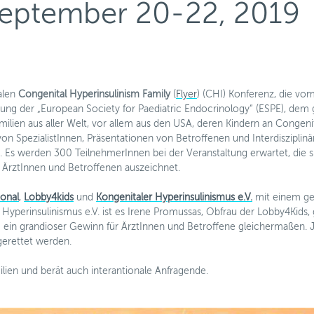
September 20-22, 2019
nalen
Congenital Hyperinsulinism Family
(
Flyer
) (CHI) Konferenz, die vo
agung der „European Society for Paediatric Endocrinology“ (ESPE), dem
lien aus aller Welt, vor allem aus den USA, deren Kindern an Congen
n SpezialistInnen, Präsentationen von Betroffenen und Interdisziplinä
s werden 300 TeilnehmerInnen bei der Veranstaltung erwartet, die s
 ÄrztInnen und Betroffenen auszeichnet.
ional
,
Lobby4kids
und
Kongenitaler Hyperinsulinismus e.V.
mit einem g
 Hyperinsulinismus e.V. ist es Irene Promussas, Obfrau der Lobby4Kids,
ein grandioser Gewinn für ÄrztInnen und Betroffene gleichermaßen. J
 gerettet werden.
lien und berät auch interantionale Anfragende.