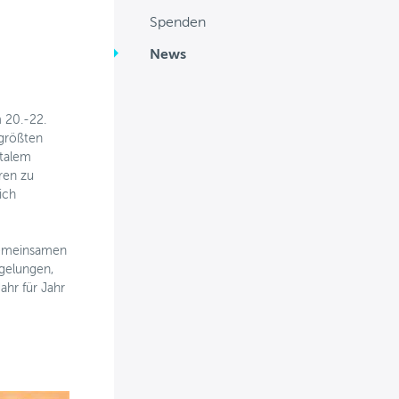
Mitgliedschaft
Spenden
Spenden
News
News
m 20.-22.
Mitglieder
 größten
italem
Personalisierte Medizin
ren zu
ich
Arbeitsgruppen
Aktivitäten
emeinsamen
 gelungen,
Fördermöglichkeiten
ahr für Jahr
News
Kontakt