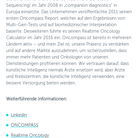
Sequencing) im Jahr 2008 in „companion diagnostics“ in
Johannes Kepler Universität Linz - JKU
Europa einsetzte. Das Unternehmen veröffentlichte 2011 seinen
ersten Oncompass Report, welcher auf den Ergebnissen von
Know-Center GmbH
Multi-Gen-Tests und auf biomedizinischer Interpretation
basierte. Desweiteren führte es seinen Realtime Oncology
Lobby4Kids - Kinderlobby
Calculator im Jahr 2016 ein. Oncompass ist bereits in mehreren
Ländern aktiv – und mein Ziel ist, unsere Präsenz zu verstärken
Medizinische Universität Graz
und auf andere Märkte auszudehnen, um sicherzustellen, dass
immer mehr Patienten und Onkologen von unseren
Medizinische Universität Innsbruck
Dienstleistungen profitieren können. Wir vertrauen darauf, dass
künstliche Intelligenz niemals Ärzte ersetzen wird, aber Ärzte
Medizinische Universität Wien
und Krebszentren, die künstliche Intelligenz verwenden, eine
bessere Versorgung bieten werden.
Open Science – Lebenswissenschaften im Dialog
Weiterführende Informationen:
ÖGMBT
Universität Wien
Linkedin
ONCOMPASS
Personalisierte Medizin
Realtime Oncology